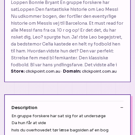
Loppen Bonnie Bryant En gruppe forskere har
satLoppen Den fantastiske historie om Leo Messi
Nu udkommer bogen, der fortller den eventyrlige
historie om Messis vej til Barcelona. Et must read for
alle Messi fans fra ca. 10 r og op! Er det det, du har
nsket dig, Leo? spurgte hun. Ja! rbte Leo begejstret,
da bedstemor Celia kastede en helt ny fodbold hen
til ham. Hvordan vidste hun det? Den var perfekt:
Strrelse fem med bl femkanter. Den klassiske
fodbold. Bl var hans yndlingsfarve. Det vidste alle i
Store:
clickpoint.com.au ·
Domain:
clickpoint.com.au
Description
En gruppe forskere har sat sig for at undersøge
Da hun får at vide
hvis du overhovedet tør læse bagsiden af en bog