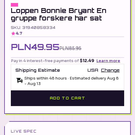
Loppen Bonnie Bryant En
gruppe forskere har sat
SKU: 31940858334
4.7
PLN49.95
PLN85.95
Pay in 4 interest-free payments of
$12.49
Learn more
Shipping Estimate
USA
Change
Ships within 48 hours · Estimated delivery
Aug 8
-
Aug 13
ADD TO CART
LIVE SPEC