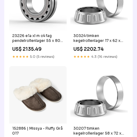
23226 e1a xl m c4 fag
30324 timken
pendelrollenlager 55 x 80 x
kegelrollenlager 17 x 62 x
62 mm
17 mm
US$ 2135.49
US$ 2202.74
★★★★★
5.0 (5 reviews)
★★★★★
4.3 (16 reviews)
152886 | Missya - Fluffy Grå
30207 timken
017
kegelrollenlager 58 x 72 x