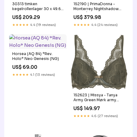
30313 timken
152190 | PrimaDonna -
kegelrollenlager 30 x 49.6
Monterrey Nightshadow
x 19 mm
Blue Blå 053
US$ 209.29
US$ 379.98
★★★★★
4.4 (19 reviews)
★★★★★
4.4 (24 reviews)
Horsea (AQ 84) *Rev.
Holo* Neo Genesis (NG)
US$ 69.00
★★★★★
4.1 (13 reviews)
152623 | Missya - Tanya
Army Green Mørk army
Størrelse:70D
US$ 149.97
★★★★★
4.6 (27 reviews)