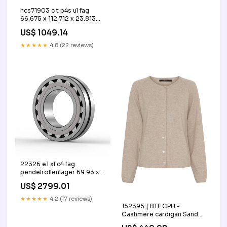
hcs71903 c t p4s ul fag
66.675 x 112.712 x 23.813
mm
US$ 1049.14
★★★★★
4.8 (22 reviews)
22326 e1 xl c4 fag
pendelrollenlager 69.93 x 0
x 10.31 mm
US$ 2799.01
★★★★★
4.2 (17 reviews)
152395 | BTF CPH -
Cashmere cardigan Sand
NYHED