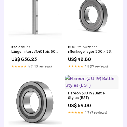
lfs32 ce ina
6002 ft150zz snr
Längenintervall:401 bis 500
rillenkugellager 300 x 380
mm
x 62 mm
US$ 636.23
US$ 48.80
★★★★★
4.7 (13 reviews)
★★★★★
4.5 (17 reviews)
Flareon (JU 19) Battle
Styles (BST)
US$ 59.00
★★★★★
4.7 (7 reviews)