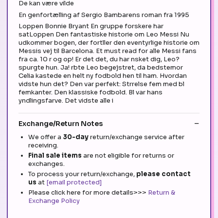
De kan være vilde
En genfortælling af Sergio Bambarens roman fra 1995
Loppen Bonnie Bryant En gruppe forskere har
satLoppen Den fantastiske historie om Leo Messi Nu
udkommer bogen, der fortller den eventyrlige historie om
Messis vej til Barcelona. Et must read for alle Messi fans
fra ca. 10 r og op! Er det det, du har nsket dig, Leo?
spurgte hun. Ja! rbte Leo begejstret, da bedstemor
Celia kastede en helt ny fodbold hen til ham. Hvordan
vidste hun det? Den var perfekt: Strrelse fem med bl
femkanter. Den klassiske fodbold. Bl var hans
yndlingsfarve. Det vidste alle i
Exchange/Return Notes
We offer a
30-day
return/exchange service after
receiving.
Final sale items
are not eligible for returns or
exchanges.
To process your return/exchange,
please contact
us
at
[email protected]
Please click here for more details>>>
Return &
Exchange Policy