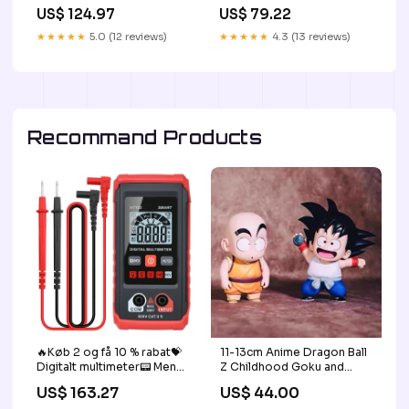
22 mm
US$ 124.97
US$ 79.22
★★★★★
5.0 (12 reviews)
★★★★★
4.3 (13 reviews)
Recommand Products
🔥Køb 2 og få 10 % rabat💝
11-13cm Anime Dragon Ball
Digitalt multimeter📟 Men
Z Childhood Goku and
shoes
Krillin PVC Classic Scene
US$ 163.27
US$ 44.00
Action Figures Collectible