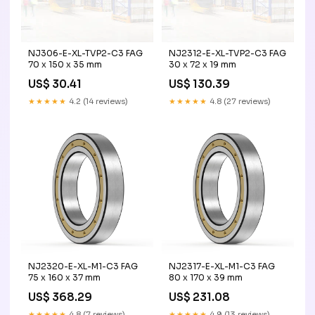
NJ306-E-XL-TVP2-C3 FAG
NJ2312-E-XL-TVP2-C3 FAG
70 x 150 x 35 mm
30 x 72 x 19 mm
US$ 30.41
US$ 130.39
★★★★★
4.2 (14 reviews)
★★★★★
4.8 (27 reviews)
NJ2320-E-XL-M1-C3 FAG
NJ2317-E-XL-M1-C3 FAG
75 x 160 x 37 mm
80 x 170 x 39 mm
US$ 368.29
US$ 231.08
★★★★★
4.8 (7 reviews)
★★★★★
4.9 (13 reviews)