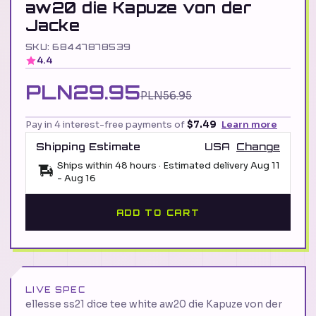
aw20 die Kapuze von der
Jacke
SKU: 68447878539
4.4
PLN29.95
PLN56.95
Pay in 4 interest-free payments of
$7.49
Learn more
Shipping Estimate
USA
Change
Ships within 48 hours · Estimated delivery
Aug 11
-
Aug 16
ADD TO CART
LIVE SPEC
ellesse ss21 dice tee white aw20 die Kapuze von der