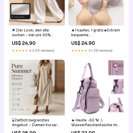
🌟 Der Look, den alle
🔥1 kaufen, 1 gratis🔥Extrem
suchen – bei uns 50%
bequeme
günstiger! Lässige
Damenunterwäsche mit
US$ 24.90
US$ 24.90
Damenhose mit lockerer
Knopfverschluss vorne
Passform und weitem Bein
Größe:36/80
★★★★★
4.2 (13 reviews)
★★★★★
4.1 (18 reviews)
yf
⌛Zeitlich begrenztes
🔥 Heute -50 %! 💧
Angebot – Damen Kurzarm
Wasserflaschentasche mit
V-Ausschnitt Maxikleid Girl
Handyfach – Perfekt für