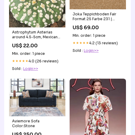
Joka Teppichboden Fair
Format 25 Farbe 231 |
400cm Rollenbreite creme
US$ 69.00
Astrophytum Asterias
Min. order: 1 piece
around 4.5-5cm, Mexican
cactus, Succulents, Rare
★★★★★
4.2 (13 reviews)
US$ 22.00
Plants Style:#B
Sold :
Login>>
Min. order: 1 piece
★★★★★
4.0 (26 reviews)
Sold :
Login>>
Aviemore Sofa
Color:Stone
US$ 250.00