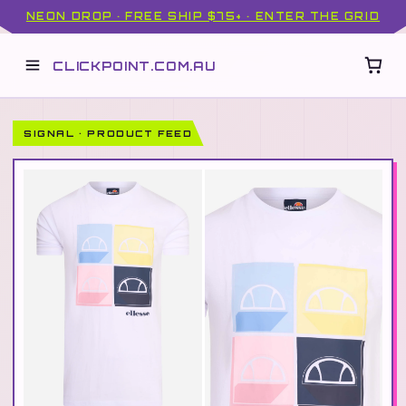
NEON DROP · FREE SHIP $75+ · ENTER THE GRID
CLICKPOINT.COM.AU
SIGNAL · PRODUCT FEED