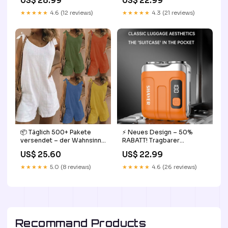
US$ 28.99
US$ 22.99
Teens
Outdoor-Aktivitäten und
den Alltag Farbe:🔥🔥Lila
★★★★★
4.6 (12 reviews)
★★★★★
4.3 (21 reviews)
📦 Täglich 500+ Pakete
⚡ Neues Design – 50%
versendet – der Wahnsinn!
RABATT! Tragbarer
Einfarbige ärmellose
elektrischer Mini-Rasierer
US$ 25.60
US$ 22.99
verstellbare Träger
für Männer – kompakt,
Taschen Lose kurze Hosen
leistungsstark & vielseitig –
★★★★★
5.0 (8 reviews)
★★★★★
4.6 (26 reviews)
Overalls Farbe:Orange
perfekt für unterwegs,
Reisen & den täglichen
Gebrauch Farbe:Blau
Recommand Products